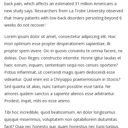
back pain, which affects an estimated 31 million Americans a
new study says. Researchers from La Trobe University observed
that ‘many patients with low-back disorders persisting beyond 6
weeks do not recover.’
Lorem ipsum dolor sit amet, consectetur adipiscing elit. Huic
mori optimum esse propter desperationem sapientiae, illi
propter spem vivere. Dic in quovis conventu te omnia facere, ne
doleas. Duo Reges: constructio interrete. Hosne igitur laudas et
hanc eorum, inquam, sententiam sequi nos censes oportere?
Potius inflammat, ut coercendi magis quam dedocendi esse
videantur. Quid enim est a Chrysippo praetermissum in Stoicis?
Sed quanta sit alias, nunc tantum possitne esse tanta. Ne
amores quidem sanctos a sapiente alienos esse arbitrantur.
Prodest, inquit, mihi eo esse animo.
Tibi hoc incredibile, quod beatissimum. An dolor longissimus
quisque miserrimus, voluptatem non optabiliorem diuturnitas
facit? Quia nec honesto quic quam honestius nec turpi turpius.