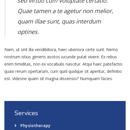
sed virtuti cum voluptate certatio.
Quae tamen a te agetur non melior,
quam illae sunt, quas interdum
optines.
Nam, ut sint illa vendibiliora, haec uberiora certe sunt. Nemo
nostrum istius generis asotos iucunde putat vivere. Ex rebus
enim timiditas, non ex vocabulis nascitur. Atqui haec patefactio
quasi rerum opertarum, cum quid quidque sit aperitur, definitio
est. Videsne quam sit magna dissensio? Numquam facies.
Services
Physiotherapy